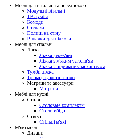
Меблі для вітальні та передпокою
Модульні вітальні
ТВ-тумби
Комоди
Стелажі
Полиці на стіну
Вішалки для підлоги
Меблі для спальні
Ліжка
Ліжка дерев'яні
Ліжка з м'яким узголів'ям
Ліжка з підйомним механізмом
Тумби ліжка
Трюмо, туалетні столи
Матраци та аксесуари
Матраци
Меблі для кухні
Столи
Столовые комплекты
Столи обідні
Стільці
Стільці м'які
М'які меблі
Дивани