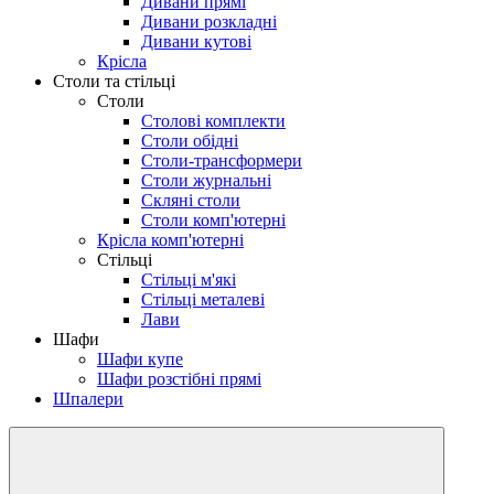
Дивани прямі
Дивани розкладні
Дивани кутові
Крісла
Столи та стільці
Столи
Столові комплекти
Столи обідні
Столи-трансформери
Столи журнальні
Скляні столи
Столи комп'ютерні
Крісла комп'ютерні
Стільці
Стільці м'які
Стільці металеві
Лави
Шафи
Шафи купе
Шафи розстібні прямі
Шпалери