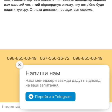
вам касовий чек, який підтверджує оплату, яку потрібно буде
надати кур'єру. Оплата доставки провадиться окремо.
098-855-00-49
067-556-16-72
098-855-00-49
×
Контактна інформація
Напиши нам
Повна версія сайту
Наші менеджери завжди дадуть відповіді
© 2014—2026
на ваші запитання.
Рус
Укр
Перейти в Telegram
Інтернет-магазин створений з Хорошоп