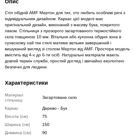
Опис
Стіл обідній AMF Мертон для тих, хто любить особливі речі з
індивідуальним дизайном. Каркас цієї моделі має
оригінальний дизайн, виконаний з масиву бука, покритого
лаком. Стільниця з прозорого загартованого термостійкого
скла товщиною 10 мм. Вітальня або кухонна обідня зона в
сучасному хай тек стилі матиме вельми завершений і
вишуканий вигляд зі столом Мертон від AMF. Простора модель
вмістить від 4-х до 6-ти осіб. Натуральні матеріали мають
довгий термін служби, простий догляд і звичайно екологічно
безпечні для людини.
Характеристики
Матеріал
Загартоване скло
стільниці
Каркас
Дерево - Бук
Висота (см)
75
Ширина (см)
150
Довжина (см)
90