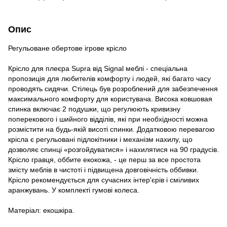
Опис
Регульоване обертове ігрове крісло
Крісло для плеєра Supra від Signal меблі - спеціальна
пропозиція для любителів комфорту і людей, які багато часу
проводять сидячи. Стілець був розроблений для забезпечення
максимального комфорту для користувача. Висока ковшовая
спинка включає 2 подушки, що регулюють кривизну
поперекового і шийного відділів, які при необхідності можна
розмістити на будь-якій висоті спинки. Додатковою перевагою
крісла є регульовані підлокітники і механізм нахилу, що
дозволяє спинці «розгойдуватися» і нахилятися на 90 градусів.
Крісло гравця, оббите екокожа, - це перш за все простота
змісту меблів в чистоті і підвищена довговічність оббивки.
Крісло рекомендується для сучасних інтер'єрів і сміливих
аранжувань. У комплекті гумові колеса.
Матеріал: екошкіра.