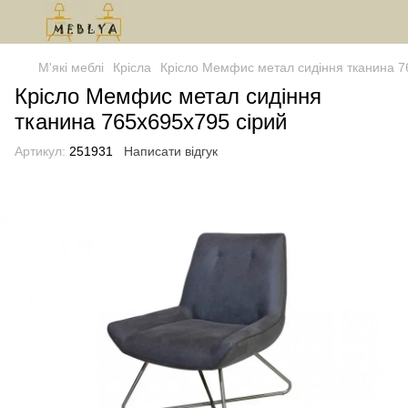
М'які меблі
Крісла
Крісло Мемфис метал сидіння тканина 7
Крісло Мемфис метал сидіння
тканина 765x695x795 сірий
Артикул:
251931
Написати відгук