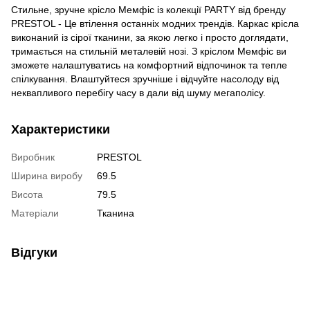
Стильне, зручне крісло Мемфіс із колекції PARTY від бренду
PRESTOL - Це втілення останніх модних трендів. Каркас крісла
виконаний із сірої тканини, за якою легко і просто доглядати,
тримається на стильній металевій нозі. З кріслом Мемфіс ви
зможете налаштуватись на комфортний відпочинок та тепле
спілкування. Влаштуйтеся зручніше і відчуйте насолоду від
неквапливого перебігу часу в дали від шуму мегаполісу.
Характеристики
Виробник
PRESTOL
Ширина виробу
69.5
Висота
79.5
Матеріали
Тканина
Відгуки