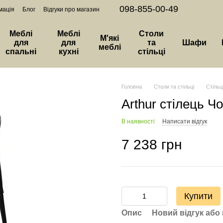
098-855-00-49
мація
Блог
Відгуки про магазин
Меблі
Меблі
Столи
М'які
для
для
та
Шафи
меблі
спальні
кухні
стільці
Головна
Столи та стільці
Стільц
Arthur стілець Ч
В наявності
Написати відгук
7 238 грн
Купити
Опис
Новий відгук або