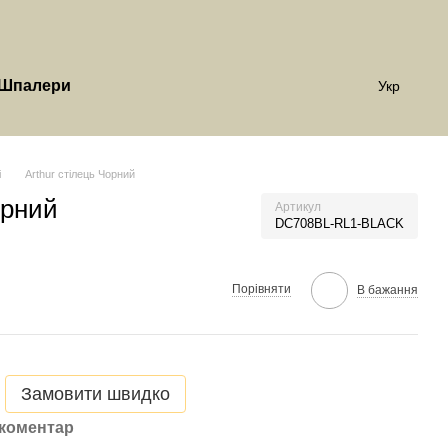
Шпалери
Укр
і
Arthur стілець Чорний
орний
Артикул
DC708BL-RL1-BLACK
Порівняти
В бажання
Замовити швидко
 коментар