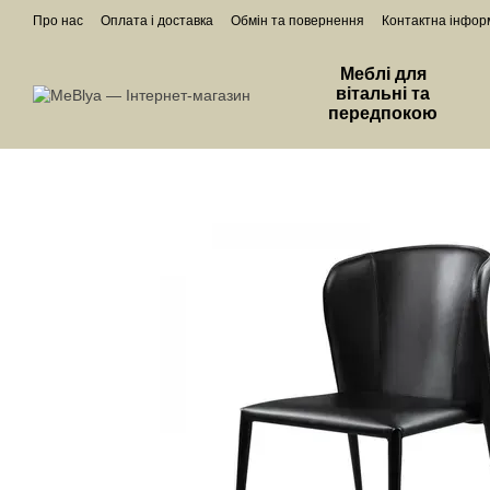
Перейти до основного контенту
Про нас
Оплата і доставка
Обмін та повернення
Контактна інфор
Меблі для
вітальні та
передпокою