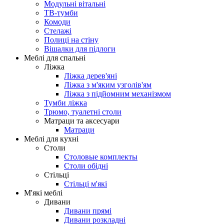
Модульні вітальні
ТВ-тумби
Комоди
Стелажі
Полиці на стіну
Вішалки для підлоги
Меблі для спальні
Ліжка
Ліжка дерев'яні
Ліжка з м'яким узголів'ям
Ліжка з підйомним механізмом
Тумби ліжка
Трюмо, туалетні столи
Матраци та аксесуари
Матраци
Меблі для кухні
Столи
Столовые комплекты
Столи обідні
Стільці
Стільці м'які
М'які меблі
Дивани
Дивани прямі
Дивани розкладні