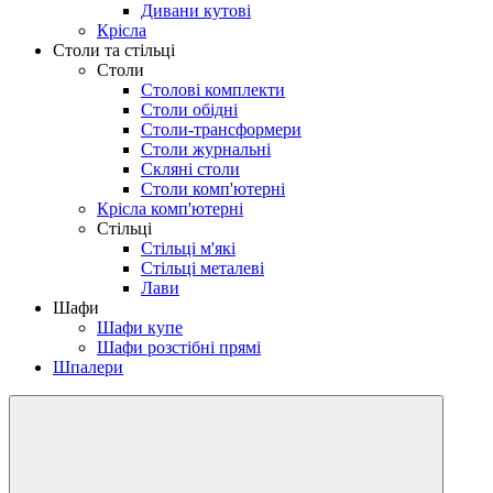
Дивани кутові
Крісла
Столи та стільці
Столи
Столові комплекти
Столи обідні
Столи-трансформери
Столи журнальні
Скляні столи
Столи комп'ютерні
Крісла комп'ютерні
Стільці
Стільці м'які
Стільці металеві
Лави
Шафи
Шафи купе
Шафи розстібні прямі
Шпалери