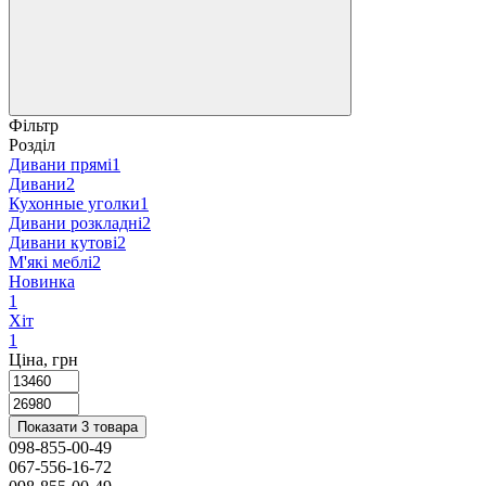
Фільтр
Розділ
Дивани прямі
1
Дивани
2
Кухонные уголки
1
Дивани розкладні
2
Дивани кутові
2
М'які меблі
2
Новинка
1
Хіт
1
Ціна, грн
Показати 3 товара
098-855-00-49
067-556-16-72