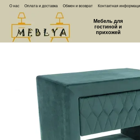
Перейти к основному контенту
О нас
Оплата и доставка
Обмен и возврат
Контактная информац
Мебель для
гостиной и
прихожей