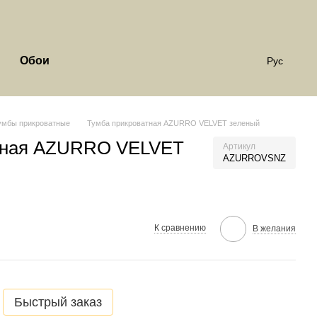
Обои
Рус
умбы прикроватные
Тумба прикроватная AZURRO VELVET зеленый
тная AZURRO VELVET
Артикул
AZURROVSNZ
К сравнению
В желания
Быстрый заказ