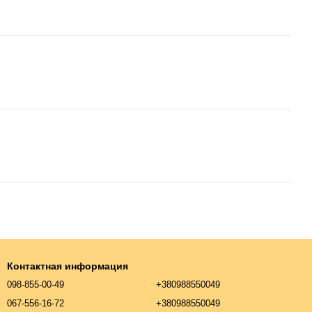
Контактная информация
098-855-00-49
+380988550049
067-556-16-72
+380988550049