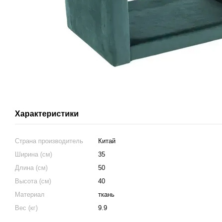
Характеристики
Страна производитель
Китай
Ширина (см)
35
Длина (см)
50
Высота (см)
40
Материал
ткань
Вес (кг)
9.9