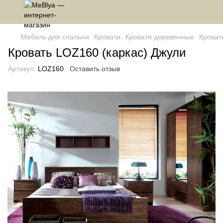
Мебель для спальни
Кровати
Кровати деревянные
Кроват
Кровать LOZ160 (каркас) Джули
Артикул:
LOZ160
Оставить отзыв