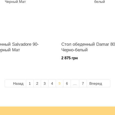
нный Salvadore 90-
Стол обеденный Damar 80
ерный Мат
Черно-белый
2 875 грн
Назад
1
2
3
4
5
6
...
7
Вперед