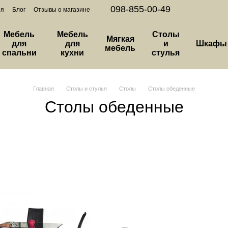
098-855-00-49
ия
Блог
Отзывы о магазине
Мебель
Мебель
Столы
Мягкая
для
для
и
Шкафы
мебель
спальни
кухни
стулья
Главная
Столы и стулья
Столы
Столы обеденные
Столы обеденные