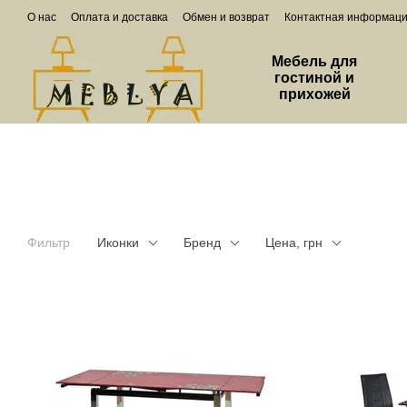
Перейти к основному контенту
О нас
Оплата и доставка
Обмен и возврат
Контактная информац
Мебель для
гостиной и
прихожей
Фильтр
Иконки
Бренд
Цена, грн